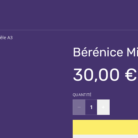
êle A3
Bérénice Mi
30,00 €
QUANTITÉ