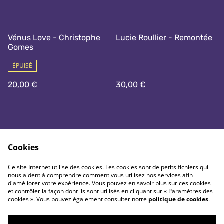
Vénus Love - Christophe
Lucie Roullier - Remontée
Gomes
ÉPUISÉ
20,00 €
30,00 €
Cookies
Ce site Internet utilise des cookies. Les cookies sont de petits fichiers qui
nous aident à comprendre comment vous utilisez nos services afin
Nous contacter
Conditions générales
d'améliorer votre expérience. Vous pouvez en savoir plus sur ces cookies
Politique de
Politique de cookie
et contrôler la façon dont ils sont utilisés en cliquant sur « Paramètres des
confidentialité
cookies ». Vous pouvez également consulter notre
politique de cookies
.