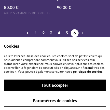
QUADRICHROMIE
80,00 €
90,00 €
AUTRES VARIANTES DISPONIBLES
1
2
3
4
5
6
Cookies
Ce site Internet utilise des cookies. Les cookies sont de petits fichiers qui
nous aident à comprendre comment vous utilisez nos services afin
Nous contacter
Conditions générales
d'améliorer votre expérience. Vous pouvez en savoir plus sur ces cookies
Politique de
Politique de cookie
et contrôler la façon dont ils sont utilisés en cliquant sur « Paramètres des
confidentialité
cookies ». Vous pouvez également consulter notre
politique de cookies
.
Tout accepter
©
2026
La Boutique du Tache Papier
Paramètres de cookies
powered by